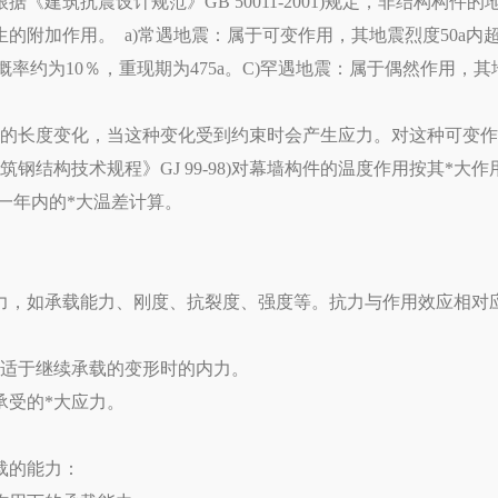
建筑抗震设计规范》GB 50011-2001)规定，非结构构件
附加作用。 a)常遇地震：属于可变作用，其地震烈度50a内超
越概率约为10％，重现期为475a。C)罕遇地震：属于偶然作用，其
的长度变化，当这种变化受到约束时会产生应力。对这种可变作
钢结构技术规程》GJ 99-98)对幕墙构件的温度作用按其*大
一年内的*大温差计算。
，如承载能力、刚度、抗裂度、强度等。抗力与作用效应相对
适于继续承载的变形时的内力。
受的*大应力。
载的能力：