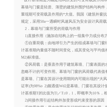
幕墙与门窗是轻质、薄壁的建筑外围护结构与构件，
重现期可变荷载及作用的*大值。我国《建筑外窗抗风
规定，采用50a一遇瞬时风速风压为安全设计风荷
2．幕墙与门窗所受的荷载与作用
1)直接作用（施加在结构上的一组集中力或分布力
①自重荷载：由地球引力产生的组成幕墙与门窗结
计基准期内量值不随时间变化，或其变化与平均值
M2)标准值。
②风荷载：是垂直作用于建筑幕墙、门窗表面的水
忽略不计的可变作用。幕墙与门窗的风荷载代表值有二种
是幕墙、门窗在其设计使用期间内可能出现的*大风
证率)为98%o 2)频遇值Wd2是幕墙、门窗在其
计基准期T的比值为Tl／T≤0．1，即概率为10％，相
2)间接作用引起结构外加变形或约束变形的原因