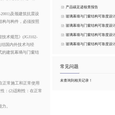
产品碳足迹核查报告
-2001)及颈建筑抗震设
玻璃幕墙与门窗结构可靠度设
护结构与构件，必须按照
问题探讨
玻璃幕墙与门窗结构可靠度设
问题探讨
玻璃幕墙与门窗结构可靠度设
范》(JGJ102-
问题探讨
玻璃幕墙与门窗结构可靠度设
总结国内外技术与经
式的建筑幕墒与门窗结
问题探讨
。
常见问题
未查询到相关记录！
在正常施工和正常使用
：(2)适刚性：在正常
能力。