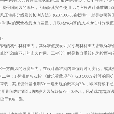
易受瞬间风的破坏，为确保其安全使用，均应按设计基准期为50a
压性能分级及其检测方法》(GB7106-86)制定时，就是参照
载和相应的安全检测压力差值，并以此作为窗的抗风压性能分级值
)
构的构件材料重力，其标准值按设计尺寸与材料重力密度标准
相比可忽略不计的永久作用。工程设计时是将自重转化为按面积
平方向风的速度压力，在设计基准期内量值随时间变化，或其
：1)标准值Wk2按 《健筑荷载规范》GB 50009)计算的
荷载，其按设计基准期50a一遇出现的概率为2％，即风荷载不超
设计使用期间内时而出现的较大风荷载值Wd=0.4Wk，风荷载超越频
当于lOa一遇。