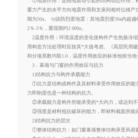
①地震作用：是由地震动引起的结构动态作用，根据《
重力产生的水平方向地震作用和支座间相对位移产生的
期为50a。 b)设防烈度地震：其地震烈度50a内超
2％-3％，重现期约2 000a。
2温度作用：环境温度的变化使构件产生热胀冷缩
用构造方法处理时应按其*大值考虑。《高层民用建筑
和分项系数均取1.0，温度作用效应的标准他按当地
3．幕墙与门窗的作用效应与抗力
1)结构抗力与构件承载能力
①抗力是结构或构件及其材料承受作用效应的能力
力即刚度也是一种结构的抗力。
②承载能力是构件所能承受的*大内力，或达到不
③强度是材料抵抗破坏的能力，即材料截面所能承
2)结构抗力的层次
①整体结构抗力：如门窗幕墙整体结构承受风荷